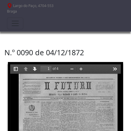
Passar para o conteúdo principal
Largo do Paço, 4704-553
Braga
N.º 0090 de 04/12/1872