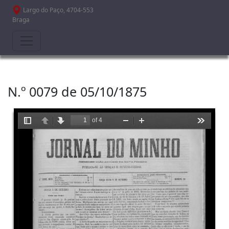
Passar para o conteúdo principal
Largo do Paço, 4704-553
Braga
N.º 0079 de 05/10/1875