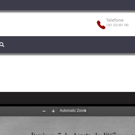
Telefone
+351 253 601 180
7