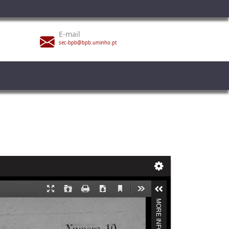
E-mail
sec-bpb@bpb.uminho.pt