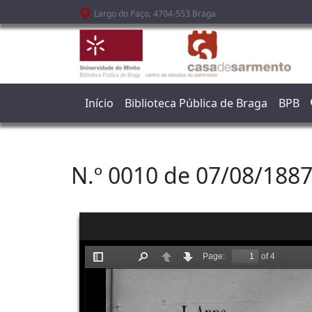
Passar para o conteúdo principal
Largo do Paço, 4704-553 Braga
Início
Biblioteca Pública de Braga
BPB
N.º 0010 de 07/08/188