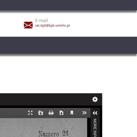
E-mail
sec-bpb@bpb.uminho.pt