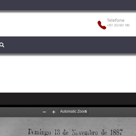
Telefone
+351 253 601 180
7