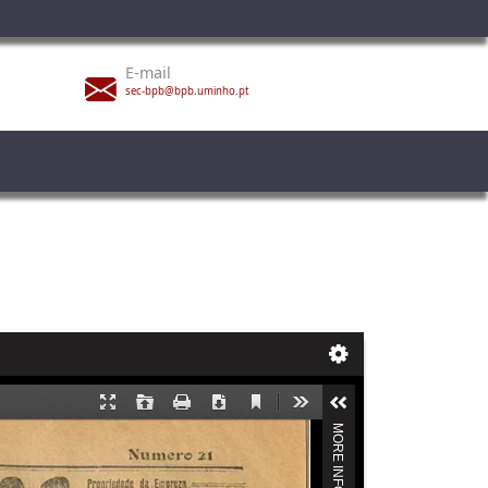
E-mail
sec-bpb@bpb.uminho.pt