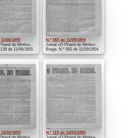
 11/06/1855
N.º 065 de 11/09/1854
Pharol do Minho».
Jornal «O Pharol do Minho».
 138 de 11/06/1855
Braga. N.º 065 de 11/09/1854
 12/02/1855
N.º 115 de 12/03/1855
Pharol do Minho».
Jornal «O Pharol do Minho».