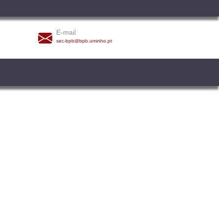
E-mail
sec-bpb@bpb.uminho.pt