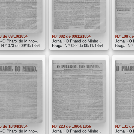
3 de 09/10/1854
N.º 082 de 09/11/1854
N.º 198 de
 «O Pharol do Minho».
Jornal «O Pharol do Minho».
Jornal «O 
 N.º 073 de 09/10/1854
Braga. N.º 082 de 09/11/1854
Braga. N.º
5 de 10/04/1854
N.º 223 de 10/04/1856
N.º 131 de
 «O Pharol do Minho».
Jornal «O Pharol do Minho».
Jornal «O 