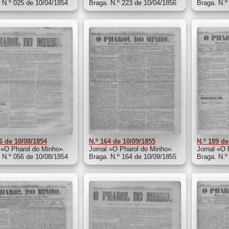
 N.º 025 de 10/04/1854
Braga. N.º 223 de 10/04/1856
Braga. N.º
6 de 10/08/1854
N.º 164 de 10/09/1855
N.º 189 de
 «O Pharol do Minho».
Jornal «O Pharol do Minho».
Jornal «O 
 N.º 056 de 10/08/1854
Braga. N.º 164 de 10/09/1855
Braga. N.º