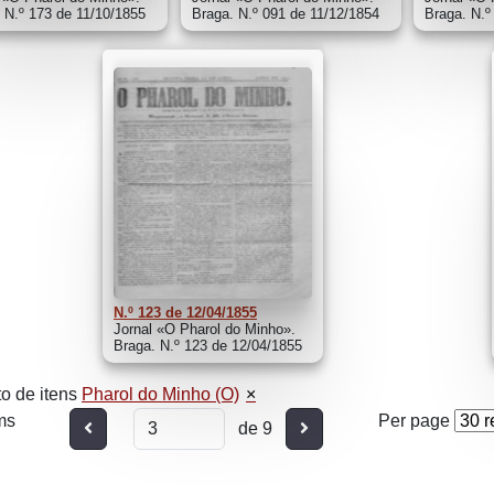
 N.º 173 de 11/10/1855
Braga. N.º 091 de 11/12/1854
Braga. N.º
N.º 123 de 12/04/1855
Jornal «O Pharol do Minho».
Braga. N.º 123 de 12/04/1855
o de itens
Pharol do Minho (O)
ms
Per page
Anterior
Seguinte
de 9