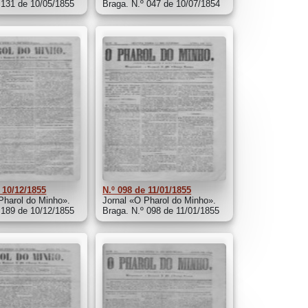
 131 de 10/05/1855
Braga. N.º 047 de 10/07/1854
 10/12/1855
N.º 098 de 11/01/1855
Pharol do Minho».
Jornal «O Pharol do Minho».
 189 de 10/12/1855
Braga. N.º 098 de 11/01/1855