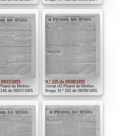
 09/07/1855
N.º 155 de 09/08/1855
Pharol do Minho».
Jornal «O Pharol do Minho».
 146 de 09/07/1855
Braga. N.º 155 de 09/08/1855