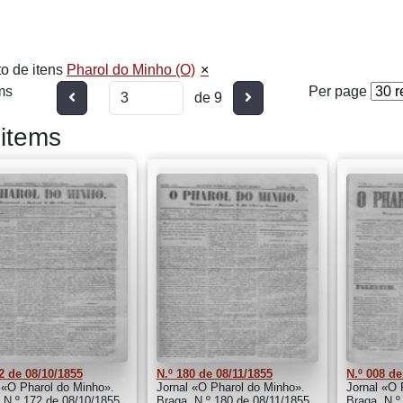
o de itens
Pharol do Minho (O)
ms
Per page
Anterior
Seguinte
de 9
items
2 de 08/10/1855
N.º 180 de 08/11/1855
N.º 008 de
 «O Pharol do Minho».
Jornal «O Pharol do Minho».
Jornal «O 
 N.º 172 de 08/10/1855
Braga. N.º 180 de 08/11/1855
Braga. N.º