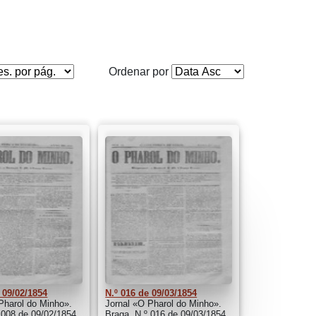
Ordenar por
 09/02/1854
N.º 016 de 09/03/1854
Pharol do Minho».
Jornal «O Pharol do Minho».
 008 de 09/02/1854
Braga. N.º 016 de 09/03/1854