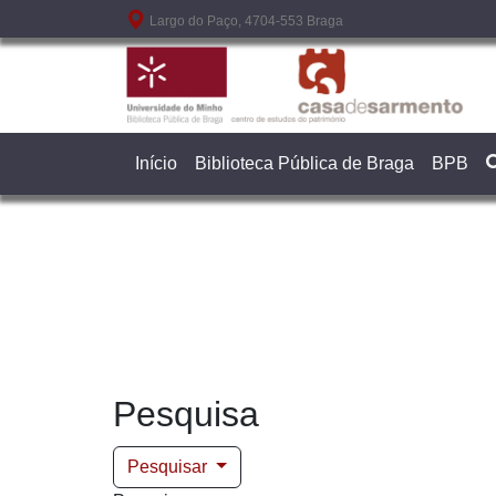
Passar para o conteúdo principal
Largo do Paço, 4704-553 Braga
Início
Biblioteca Pública de Braga
BPB
Pesquisa
Pesquisar