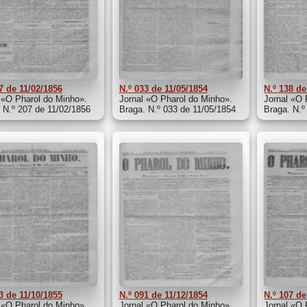
7 de 11/02/1856
N.º 033 de 11/05/1854
N.º 138 de
 «O Pharol do Minho».
Jornal «O Pharol do Minho».
Jornal «O 
 N.º 207 de 11/02/1856
Braga. N.º 033 de 11/05/1854
Braga. N.º
3 de 11/10/1855
N.º 091 de 11/12/1854
N.º 107 de
 «O Pharol do Minho».
Jornal «O Pharol do Minho».
Jornal «O 