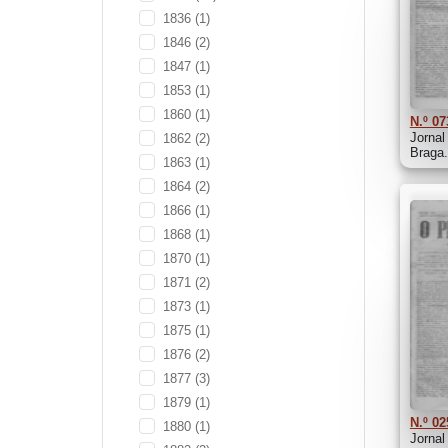
1836
(1)
1846
(2)
1847
(1)
1853
(1)
1860
(1)
N.º 07
Jornal
1862
(2)
Braga.
1863
(1)
1864
(2)
1866
(1)
1868
(1)
1870
(1)
1871
(2)
1873
(1)
1875
(1)
1876
(2)
1877
(3)
1879
(1)
N.º 02
1880
(1)
Jornal