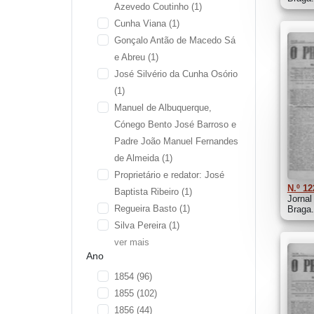
Azevedo Coutinho
(1)
Cunha Viana
(1)
Gonçalo Antão de Macedo Sá
e Abreu
(1)
José Silvério da Cunha Osório
(1)
Manuel de Albuquerque,
Cónego Bento José Barroso e
Padre João Manuel Fernandes
de Almeida
(1)
Proprietário e redator: José
N.º 12
Baptista Ribeiro
(1)
Jornal
Regueira Basto
(1)
Braga.
Silva Pereira
(1)
ver mais
Ano
1854
(96)
1855
(102)
1856
(44)