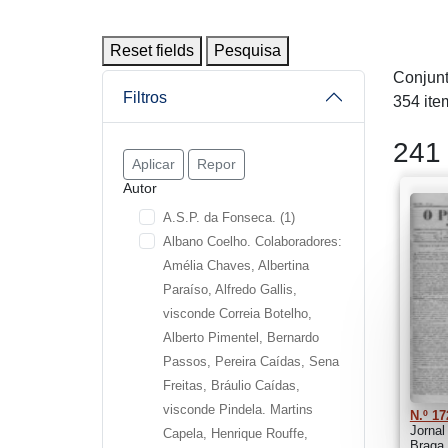
Reset fields
Pesquisa
Conjunt
Filtros
354 ite
241 
Aplicar
Repor
Autor
A.S.P. da Fonseca.
(1)
Albano Coelho. Colaboradores:
Amélia Chaves, Albertina
Paraíso, Alfredo Gallis,
visconde Correia Botelho,
Alberto Pimentel, Bernardo
Passos, Pereira Caídas, Sena
Freitas, Bráulio Caídas,
visconde Pindela. Martins
N.º 17
Jornal
Capela, Henrique Rouffe,
Braga.