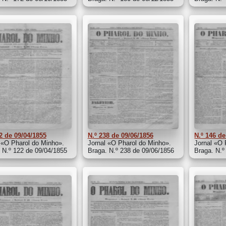
2 de 09/04/1855
N.º 238 de 09/06/1856
N.º 146 de
 «O Pharol do Minho».
Jornal «O Pharol do Minho».
Jornal «O 
 N.º 122 de 09/04/1855
Braga. N.º 238 de 09/06/1856
Braga. N.º