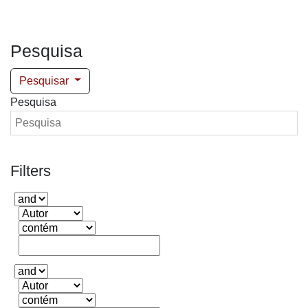
Pesquisa
Pesquisar
Pesquisa
Filters