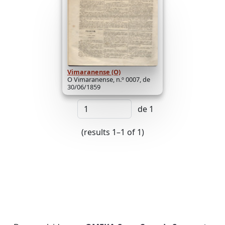
Vimaranense (O)
O Vimaranense, n.º 0007, de
30/06/1859
de 1
(results 1–1 of 1)