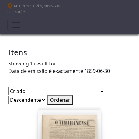
Passar para o conteúdo principal
Rua Paio Galvão, 4814-509
Guimarães
Itens
Showing 1 result for:
Data de emissão é exactamente
1859-06-30
Ordenar