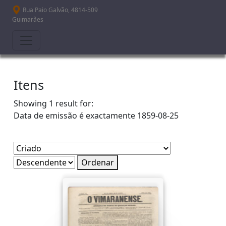
Passar para o conteúdo principal
Rua Paio Galvão, 4814-509
Guimarães
Itens
Showing 1 result for:
Data de emissão é exactamente
1859-08-25
Ordenar