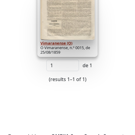
Vimaranense (O)
O Vimaranense, n.º 0015, de
25/08/1859
de 1
(results 1–1 of 1)