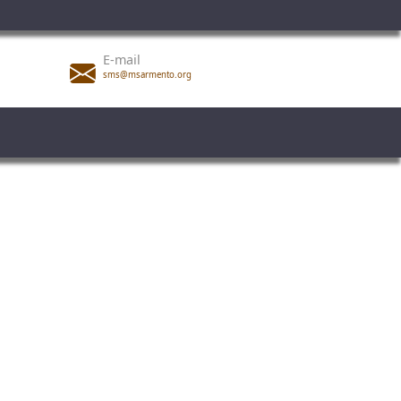
E-mail
sms@msarmento.org