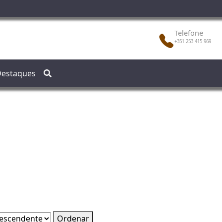
Telefone
+351 253 415 969
estaques
Ordenar