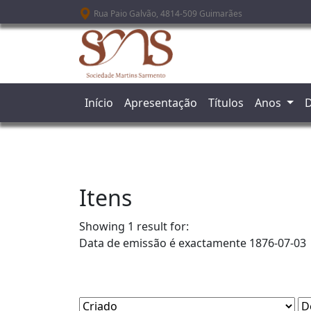
Passar para o conteúdo principal
Rua Paio Galvão, 4814-509 Guimarães
Início
Apresentação
Títulos
Anos
D
Itens
Showing 1 result for:
Data de emissão é exactamente
1876-07-03