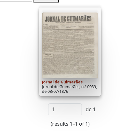
Jornal de Guimarães
Jornal de Guimarães, n.º 0039,
de 03/07/1876
de 1
(results 1–1 of 1)