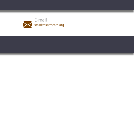
E-mail
sms@msarmento.org