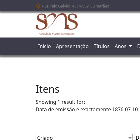
Passar para o conteúdo principal
Rua Paio Galvão, 4814-509 Guimarães
Início
Apresentação
Títulos
Anos
D
Itens
Showing 1 result for:
Data de emissão é exactamente
1876-07-10