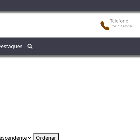
Telefone
+351 253 415 969
estaques
Ordenar