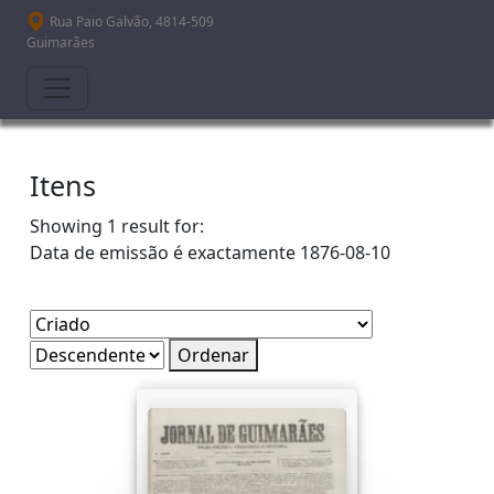
Passar para o conteúdo principal
Rua Paio Galvão, 4814-509
Guimarães
Itens
Showing 1 result for:
Data de emissão é exactamente
1876-08-10
Ordenar