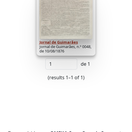
Jornal de Guimarães
Jornal de Guimarães, n.º 0048,
de 10/08/1876
de 1
(results 1–1 of 1)