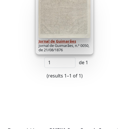
Jornal de Guimarães
Jornal de Guimarães, n.º 0050,
de 21/08/1876
de 1
(results 1–1 of 1)