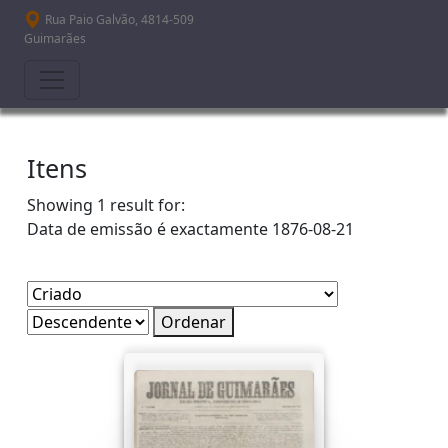
Passar para o conteúdo principal
Rua Paio Galvão, 4814-509
Guimarães
Itens
Showing 1 result for:
Data de emissão é exactamente
1876-08-21
Ordenar