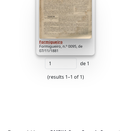
Formigueiro
Formigueiro, n.º 0095, de
07/11/1881
de 1
(results 1–1 of 1)