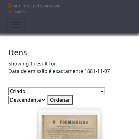
Passar para o conteúdo principal
Rua Paio Galvão, 4814-509
Guimarães
Itens
Showing 1 result for:
Data de emissão é exactamente
1881-11-07
Ordenar