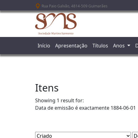
Passar para o conteúdo principal
Rua Paio Galvão, 4814-509 Guimarães
Início
Apresentação
Títulos
Anos
D
Itens
Showing 1 result for:
Data de emissão é exactamente
1884-06-01