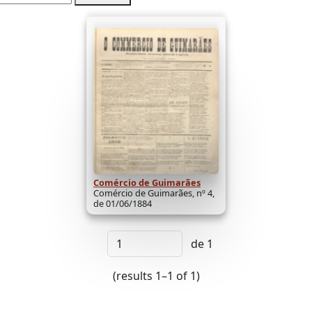
Comércio de Guimarães
Comércio de Guimarães, nº 4,
de 01/06/1884
de 1
(results 1–1 of 1)