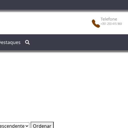
Telefone
+351 253 415 969
estaques
Ordenar