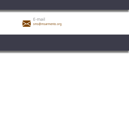
E-mail
sms@msarmento.org