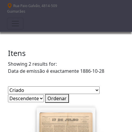
Passar para o conteúdo principal
Rua Paio Galvão, 4814-509
Guimarães
Itens
Showing 2 results for:
Data de emissão é exactamente
1886-10-28
Ordenar