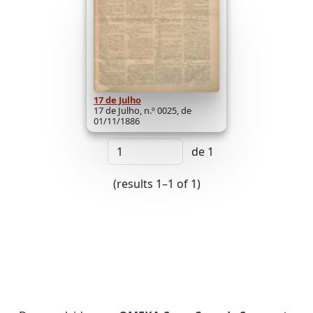
17 de Julho
17 de Julho, n.º 0025, de
01/11/1886
de 1
(results 1–1 of 1)