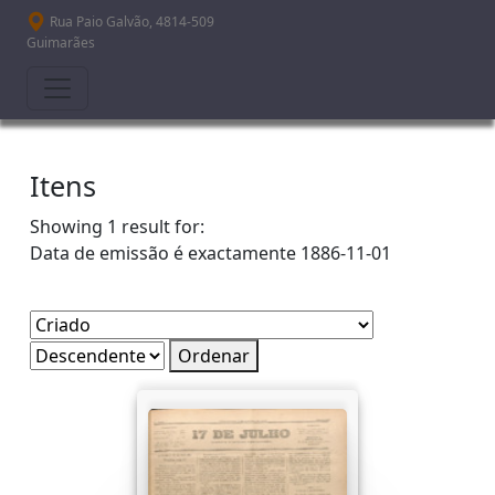
Passar para o conteúdo principal
Rua Paio Galvão, 4814-509
Guimarães
Itens
Showing 1 result for:
Data de emissão é exactamente
1886-11-01
Ordenar