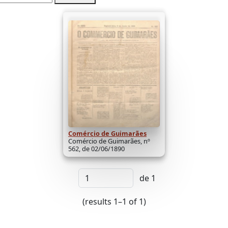
Comércio de Guimarães
Comércio de Guimarães, nº
562, de 02/06/1890
de 1
(results 1–1 of 1)