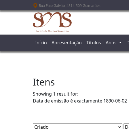
Passar para o conteúdo principal
Rua Paio Galvão, 4814-509 Guimarães
Início
Apresentação
Títulos
Anos
D
Itens
Showing 1 result for:
Data de emissão é exactamente
1890-06-02