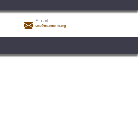
E-mail
sms@msarmento.org