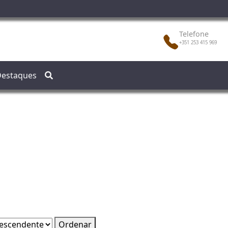
Telefone
+351 253 415 969
estaques
Ordenar