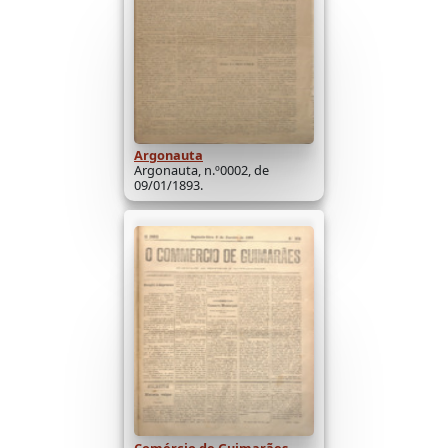
Argonauta
Argonauta, n.º0002, de
09/01/1893.
Comércio de Guimarães