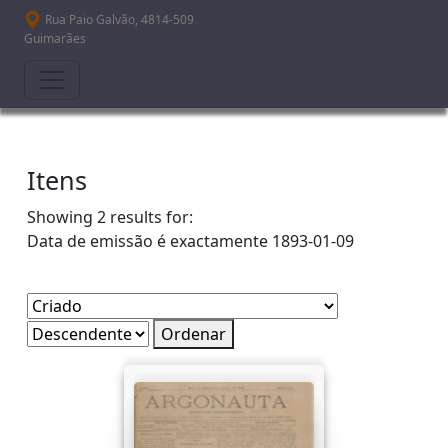
Passar para o conteúdo principal
Rua Paio Galvão, 4814-509
Guimarães
Itens
Showing 2 results for:
Data de emissão é exactamente
1893-01-09
Ordenar