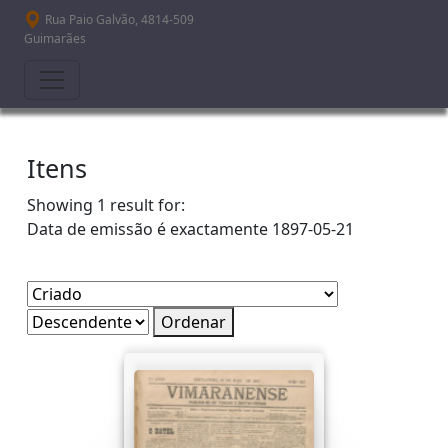
Passar para o conteúdo principal
Rua Paio Galvão, 4814-509
Guimarães
Itens
Showing 1 result for:
Data de emissão é exactamente
1897-05-21
Ordenar