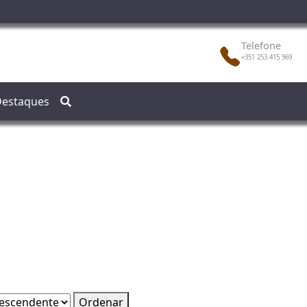
Telefone
+351 253 415 969
estaques
Ordenar