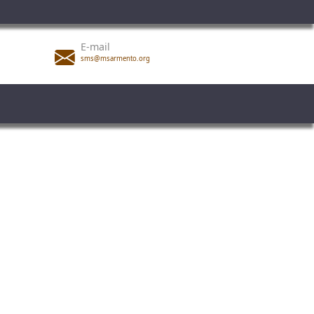
E-mail
sms@msarmento.org