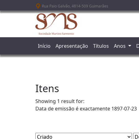
Passar para o conteúdo principal
Rua Paio Galvão, 4814-509 Guimarães
Início
Apresentação
Títulos
Anos
D
Itens
Showing 1 result for:
Data de emissão é exactamente
1897-07-23