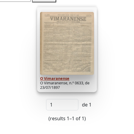
O Vimaranense
O Vimaranense, n.º 0633, de
23/07/1897
de 1
(results 1–1 of 1)