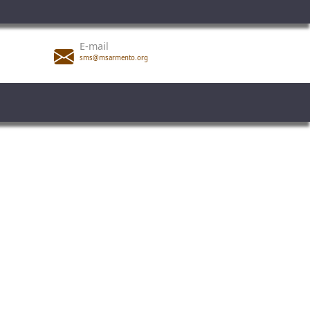
E-mail
sms@msarmento.org