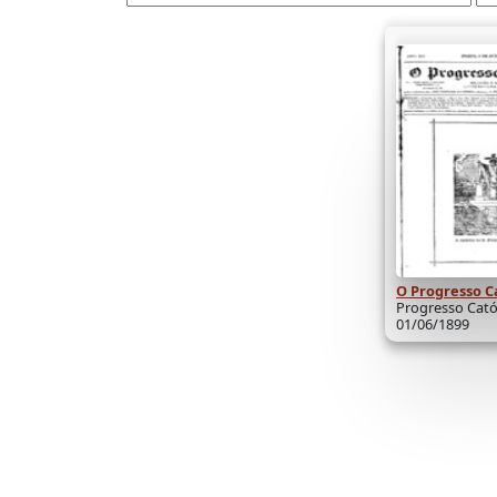
O Progresso C
Progresso Católi
01/06/1899