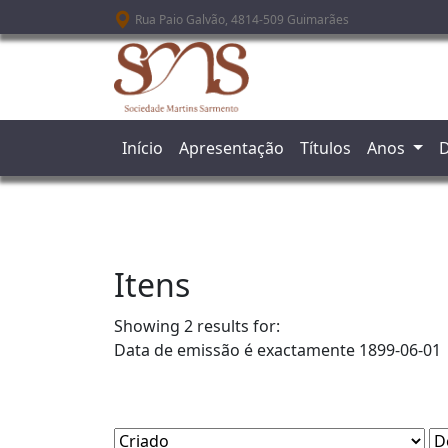
Passar para o conteúdo principal
Rua Paio Galvão, 4814-509 Guimarães
Início
Apresentação
Títulos
Anos
D
Itens
Showing 2 results for:
Data de emissão é exactamente
1899-06-01