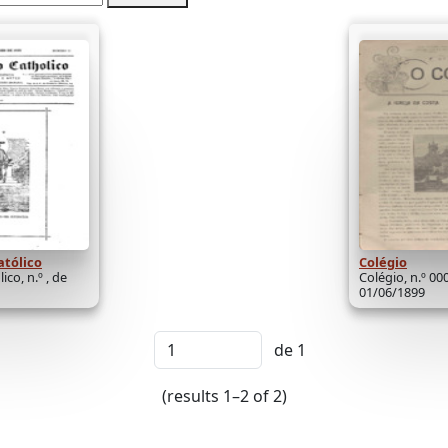
atólico
Colégio
co, n.º , de
Colégio, n.º 00
01/06/1899
de 1
(results 1–2 of 2)