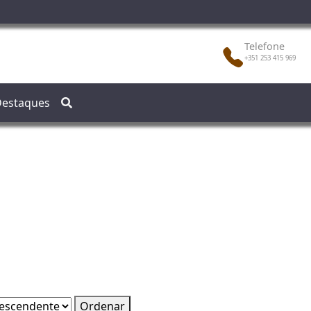
Telefone
+351 253 415 969
estaques
Ordenar