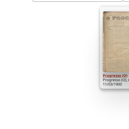
Progresso (O)
Progresso (O), 
11/03/1900