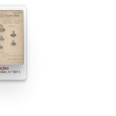
arães
ães, n.º 0011,