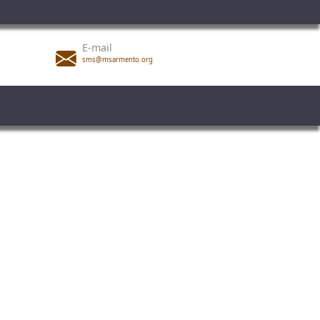
E-mail
sms@msarmento.org