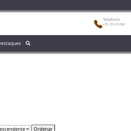
Telefone
+351 253 415 969
estaques
Ordenar