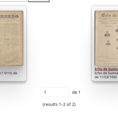
Echo de Guim
n.º 0110, de
Echo de Guimar
de 11/03/1900
de 1
(results 1–2 of 2)