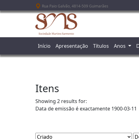
Passar para o conteúdo principal
Rua Paio Galvão, 4814-509 Guimarães
Início
Apresentação
Títulos
Anos
D
Itens
Showing 2 results for:
Data de emissão é exactamente
1900-03-11