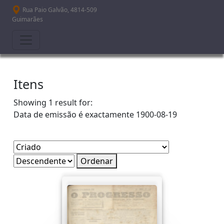
Passar para o conteúdo principal
Rua Paio Galvão, 4814-509
Guimarães
Itens
Showing 1 result for:
Data de emissão é exactamente
1900-08-19
Ordenar