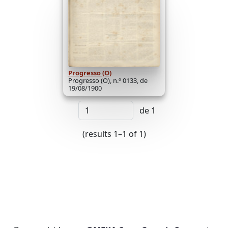
Progresso (O)
Progresso (O), n.º 0133, de
19/08/1900
de 1
(results 1–1 of 1)