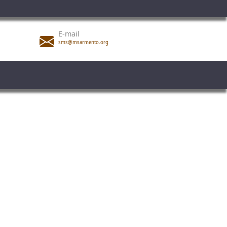
E-mail
sms@msarmento.org