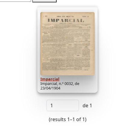
Imparcial
Imparcial, n.º 0032, de
23/04/1904
de 1
(results 1–1 of 1)