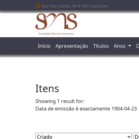
Passar para o conteúdo principal
Rua Paio Galvão, 4814-509 Guimarães
Início
Apresentação
Títulos
Anos
D
Itens
Showing 1 result for:
Data de emissão é exactamente
1904-04-23