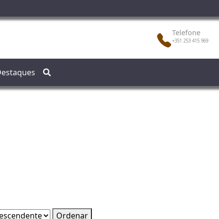
Telefone
+351 253 415 969
estaques
Ordenar