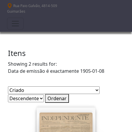
Passar para o conteúdo principal
Rua Paio Galvão, 4814-509
Guimarães
Itens
Showing 2 results for:
Data de emissão é exactamente
1905-01-08
Ordenar