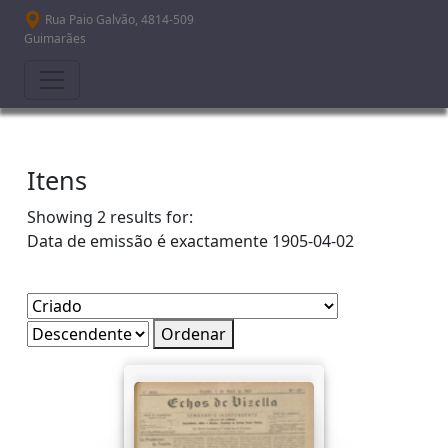
Passar para o conteúdo principal
Rua Paio Galvão, 4814-509
Guimarães
Itens
Showing 2 results for:
Data de emissão é exactamente
1905-04-02
Ordenar