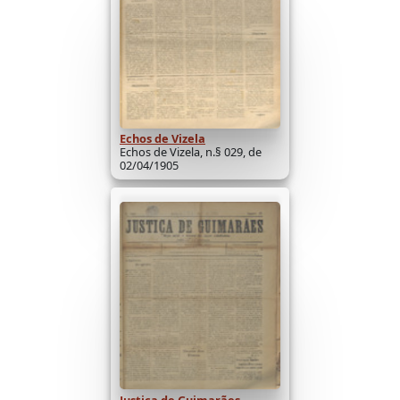
Echos de Vizela
Echos de Vizela, n.§ 029, de
02/04/1905
Justiça de Guimarães