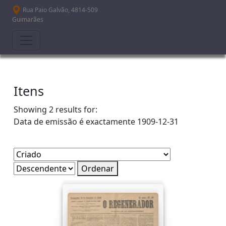
Passar para o conteúdo principal
Rua Paio Galvão, 4814-509
Guimarães
Itens
Showing 2 results for:
Data de emissão é exactamente
1909-12-31
Ordenar