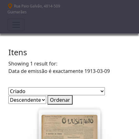
Passar para o conteúdo principal
Rua Paio Galvão, 4814-509
Guimarães
Itens
Showing 1 result for:
Data de emissão é exactamente
1913-03-09
Ordenar