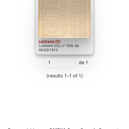
Lusitano (O)
Lusitano (O), n.º 039, de
09/03/1913
de 1
(results 1–1 of 1)