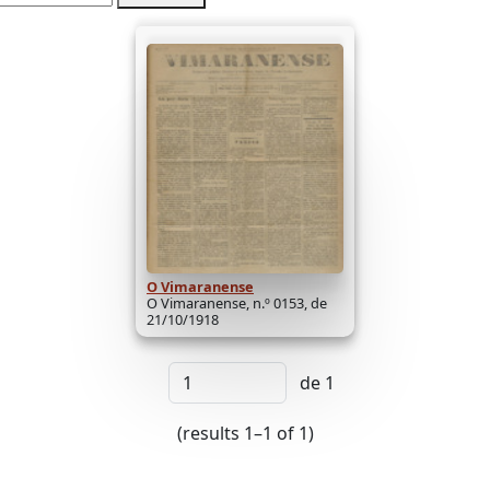
O Vimaranense
O Vimaranense, n.º 0153, de
21/10/1918
de 1
(results 1–1 of 1)