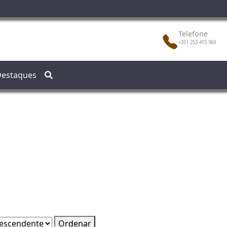
Telefone
+351 253 415 969
estaques
Ordenar