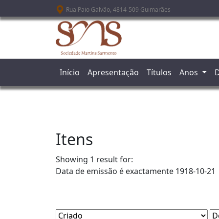
Passar para o conteúdo principal
Rua Paio Galvão, 4814-509 Guimarães
Início
Apresentação
Títulos
Anos
D
Itens
Showing 1 result for:
Data de emissão é exactamente
1918-10-21