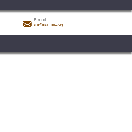
E-mail
sms@msarmento.org