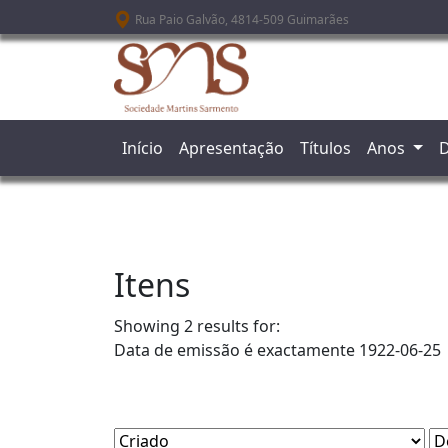
Passar para o conteúdo principal
Rua Paio Galvão, 4814-509 Guimarães
Início
Apresentação
Títulos
Anos
D
Itens
Showing 2 results for:
Data de emissão é exactamente
1922-06-25