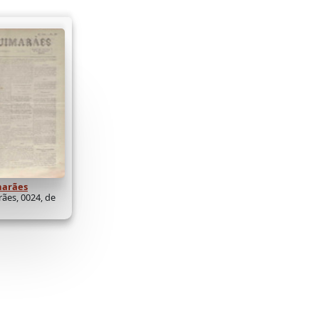
marães
ães, 0024, de