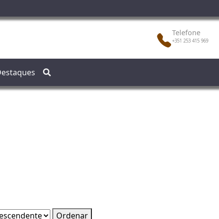
Telefone
+351 253 415 969
estaques
Ordenar