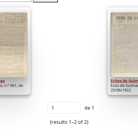
pas
Echos de Gui
s, n.º 061, de
Ecos de Guimar
25/06/1922
de 1
(results 1–2 of 2)