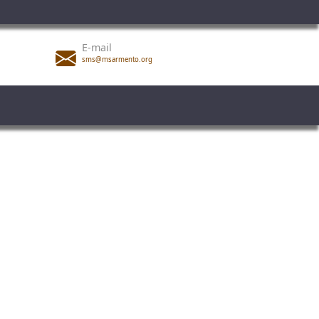
E-mail
sms@msarmento.org