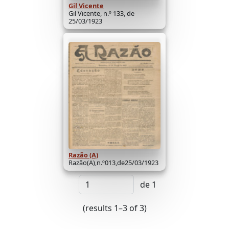
Gil Vicente
Gil Vicente, n.º 133, de
25/03/1923
Razão (A)
Razão(A),n.º013,de25/03/1923
de 1
(results 1–3 of 3)