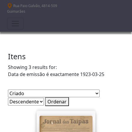
Passar para o conteúdo principal
Rua Paio Galvão, 4814-509
Guimarães
Itens
Showing 3 results for:
Data de emissão é exactamente
1923-03-25
Ordenar