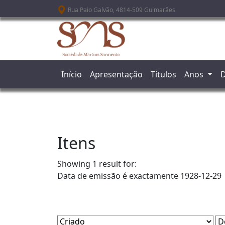
Passar para o conteúdo principal
Rua Paio Galvão, 4814-509 Guimarães
Início
Apresentação
Títulos
Anos
D
Itens
Showing 1 result for:
Data de emissão é exactamente
1928-12-29