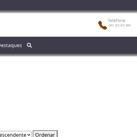
Telefone
+351 253 415 969
estaques
Ordenar