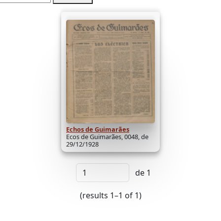
Echos de Guimarães
Ecos de Guimarães, 0048, de
29/12/1928
de 1
(results 1–1 of 1)