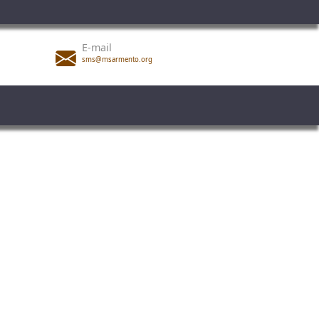
E-mail
sms@msarmento.org