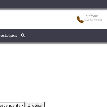
Telefone
+351 253 415 969
estaques
Ordenar