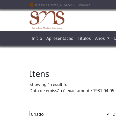
Passar para o conteúdo principal
Rua Paio Galvão, 4814-509 Guimarães
Início
Apresentação
Títulos
Anos
D
Itens
Showing 1 result for:
Data de emissão é exactamente
1931-04-05