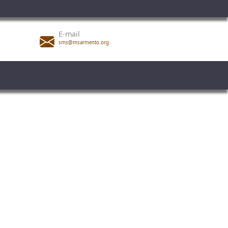
E-mail
sms@msarmento.org