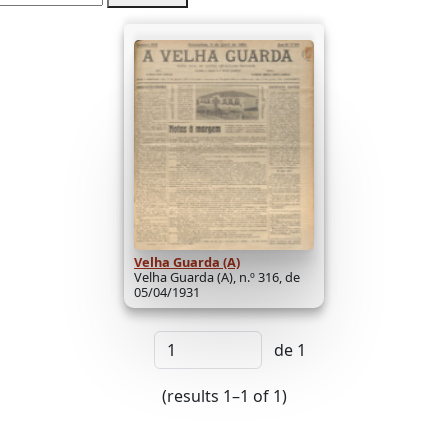
Velha Guarda (A)
Velha Guarda (A), n.º 316, de
05/04/1931
de 1
(results 1–1 of 1)