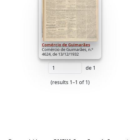
Comércio de Guimarães
Comércio de Guimarães, n.º
4624, de 13/12/1932
de 1
(results 1–1 of 1)