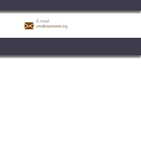
E-mail
sms@msarmento.org