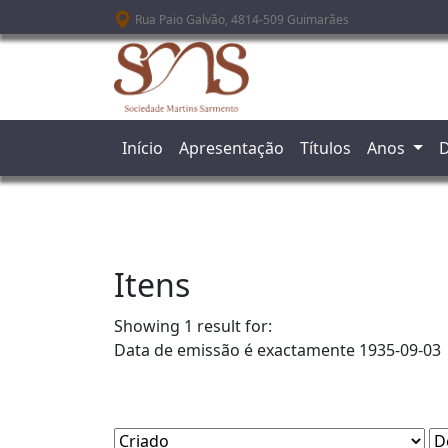
Passar para o conteúdo principal
Rua Paio Galvão, 4814-509 Guimarães
Início
Apresentação
Títulos
Anos
D
Itens
Showing 1 result for:
Data de emissão é exactamente
1935-09-03