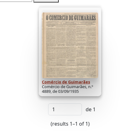
Comércio de Guimarães
Comércio de Guimarães, n.º
4889, de 03/09/1935
de 1
(results 1–1 of 1)