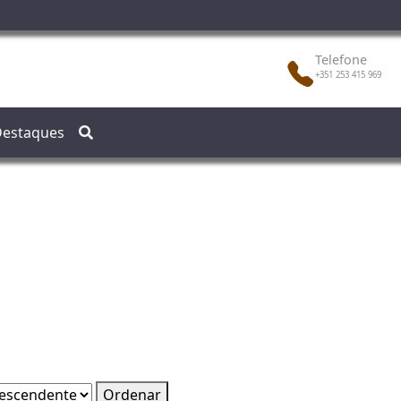
Telefone
+351 253 415 969
estaques
Ordenar