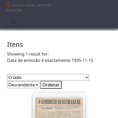
Passar para o conteúdo principal
Rua Paio Galvão, 4814-509
Guimarães
Itens
Showing 1 result for:
Data de emissão é exactamente
1935-11-15
Ordenar