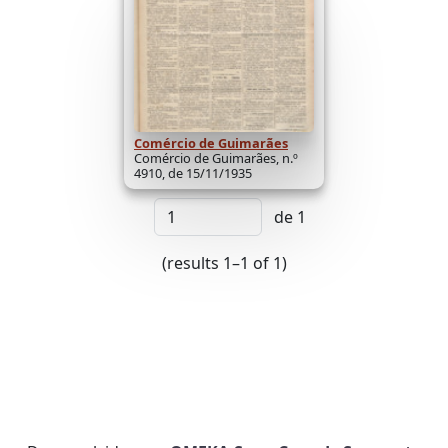
Comércio de Guimarães
Comércio de Guimarães, n.º
4910, de 15/11/1935
de 1
(results 1–1 of 1)