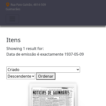
Passar para o conteúdo principal
Rua Paio Galvão, 4814-509
Guimarães
Itens
Showing 1 result for:
Data de emissão é exactamente
1937-05-09
Ordenar