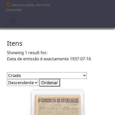
Passar para o conteúdo principal
Rua Paio Galvão, 4814-509
Guimarães
Itens
Showing 1 result for:
Data de emissão é exactamente
1937-07-16
Ordenar