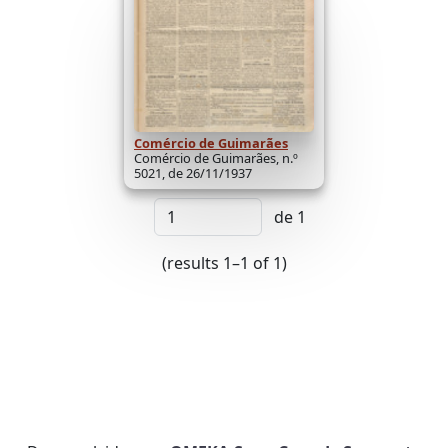
Comércio de Guimarães
Comércio de Guimarães, n.º
5021, de 26/11/1937
de 1
(results 1–1 of 1)