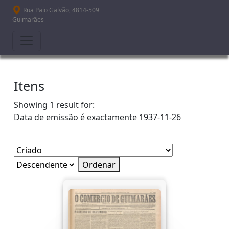
Passar para o conteúdo principal
Rua Paio Galvão, 4814-509
Guimarães
Itens
Showing 1 result for:
Data de emissão é exactamente
1937-11-26
Ordenar