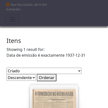
Passar para o conteúdo principal
Rua Paio Galvão, 4814-509
Guimarães
Itens
Showing 1 result for:
Data de emissão é exactamente
1937-12-31
Ordenar