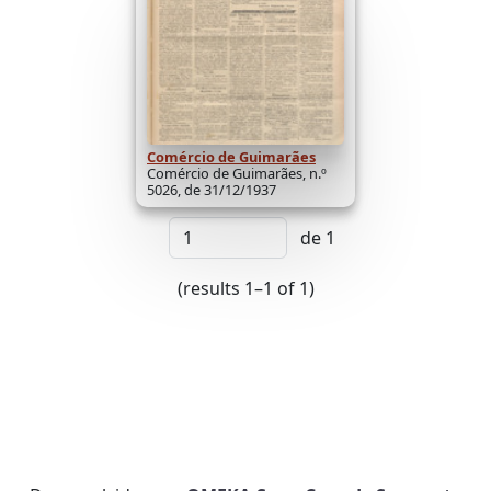
Comércio de Guimarães
Comércio de Guimarães, n.º
5026, de 31/12/1937
de 1
(results 1–1 of 1)