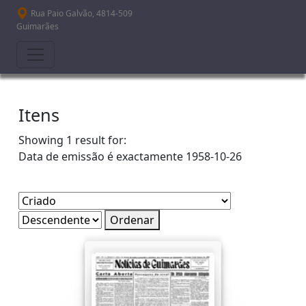
Passar para o conteúdo principal
Rua Paio Galvão, 4814-509
Guimarães
Itens
Showing 1 result for:
Data de emissão é exactamente
1958-10-26
Ordenar