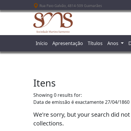
Passar para o conteúdo principal
Rua Paio Galvão, 4814-509 Guimarães
Início
Apresentação
Títulos
Anos
D
Itens
Showing 0 results for:
Data de emissão é exactamente
27/04/1860
We're sorry, but your search did not
collections.