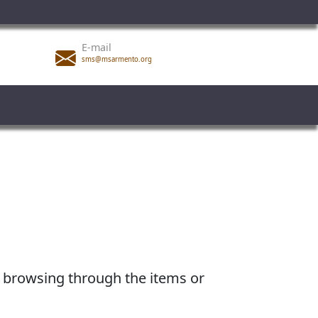
E-mail
sms@msarmento.org
or browsing through the items or