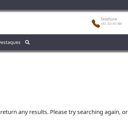
Telefone
+351 253 415 969
estaques
 return any results. Please try searching again, 