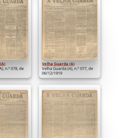
(A)
Velha Guarda (A)
), n.º 078, de
Velha Guarda (A), n.º 077, de
06/12/1919