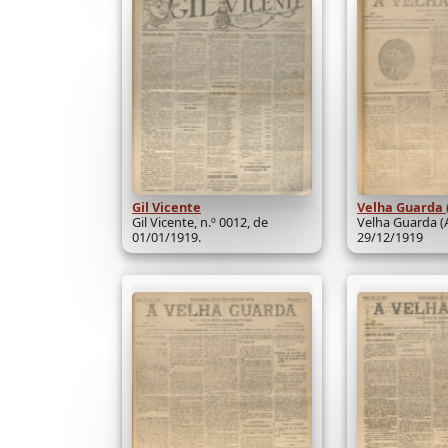
Gil Vicente
Velha Guarda 
Gil Vicente, n.º 0012, de
Velha Guarda (A
01/01/1919.
29/12/1919