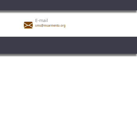
E-mail
sms@msarmento.org