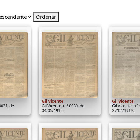
Ordenar
Gil Vicente
Gil Vicente
 0031, de
Gil Vicente, n.º 0030, de
Gil Vicente, n.º
04/05/1919.
27/04/1919.