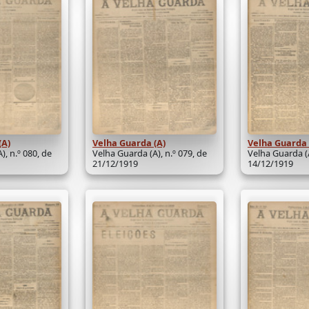
(A)
Velha Guarda (A)
Velha Guarda 
), n.º 080, de
Velha Guarda (A), n.º 079, de
Velha Guarda (A
21/12/1919
14/12/1919