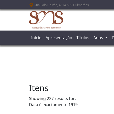
Passar para o conteúdo principal
Rua Paio Galvão, 4814-509 Guimarães
Início
Apresentação
Títulos
Anos
D
Itens
Showing 227 results for:
Data é exactamente
1919