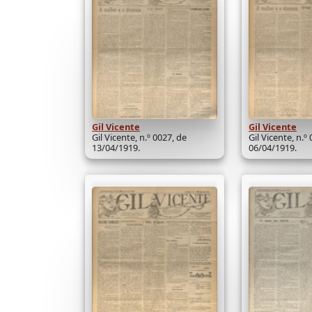
Gil Vicente
Gil Vicente
Gil Vicente, n.º 0027, de
Gil Vicente, n.º
13/04/1919.
06/04/1919.