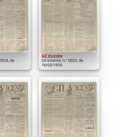
Gil Vicente
 0024, de
Gil Vicente, n.º 0023, de
16/03/1919.