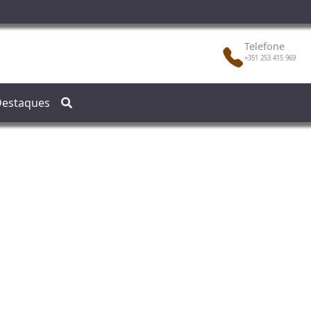
Telefone
+351 253 415 969
estaques