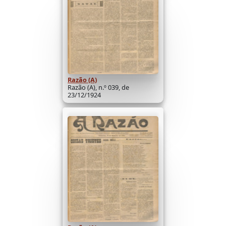
Razão (A)
Razão (A), n.º 039, de
23/12/1924