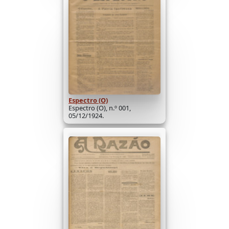
Espectro (O)
Espectro (O), n.º 001,
05/12/1924.