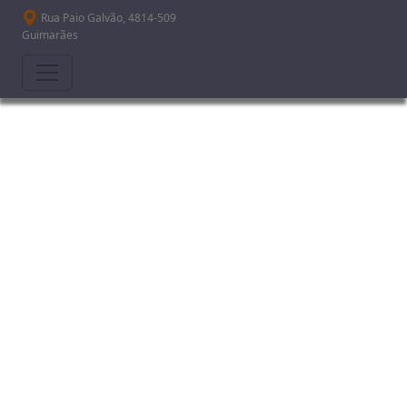
Passar para o conteúdo principal
Rua Paio Galvão, 4814-509
Guimarães