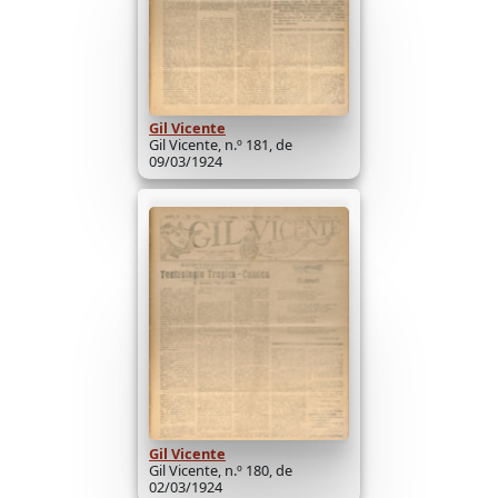
Gil Vicente
Gil Vicente, n.º 181, de
09/03/1924
Gil Vicente
Gil Vicente, n.º 180, de
02/03/1924