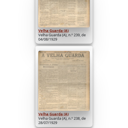
Velha Guarda (A)
Velha Guarda (A), n.º 239, de
04/08/1929
Velha Guarda (A)
Velha Guarda (A), n.º 238, de
28/07/1929