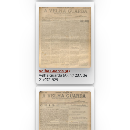
Velha Guarda (A)
Velha Guarda (A), n.º 237, de
21/07/1929