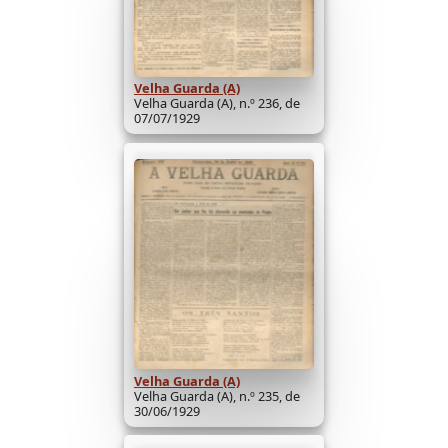
Velha Guarda (A)
Velha Guarda (A), n.º 236, de
07/07/1929
Velha Guarda (A)
Velha Guarda (A), n.º 235, de
30/06/1929