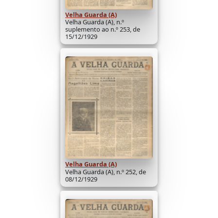
Velha Guarda (A)
Velha Guarda (A), n.º
suplemento ao n.º 253, de
15/12/1929
Velha Guarda (A)
Velha Guarda (A), n.º 252, de
08/12/1929