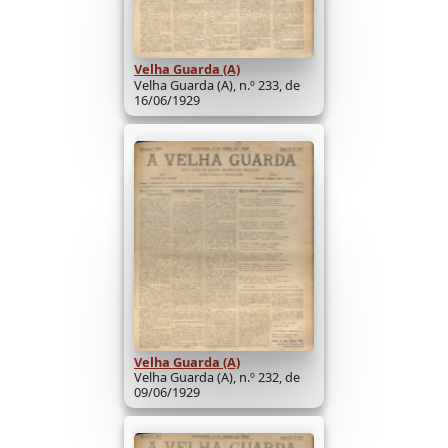
Velha Guarda (A)
Velha Guarda (A), n.º 233, de
16/06/1929
Velha Guarda (A)
Velha Guarda (A), n.º 232, de
09/06/1929