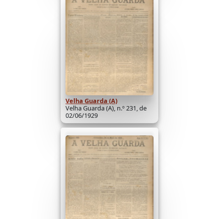
Velha Guarda (A)
Velha Guarda (A), n.º 231, de
02/06/1929