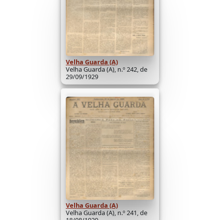
Velha Guarda (A)
Velha Guarda (A), n.º 242, de
29/09/1929
Velha Guarda (A)
Velha Guarda (A), n.º 241, de