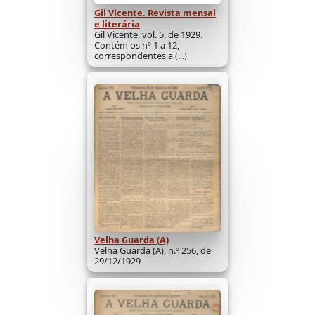
Gil Vicente. Revista mensal
e literária
Gil Vicente, vol. 5, de 1929.
Contém os nº 1 a 12,
correspondentes a (...)
Velha Guarda (A)
Velha Guarda (A), n.º 256, de
29/12/1929