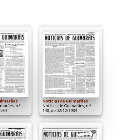
Guimarães
Notícias de Guimarães
imarães, n.º
Notícias de Guimarães, n.º
1934
148, de 02/12/1934