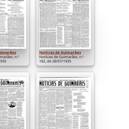
Guimarães
Notícias de Guimarães
imarães, n.º
Notícias de Guimarães, n.º
1935
182, de 28/07/1935