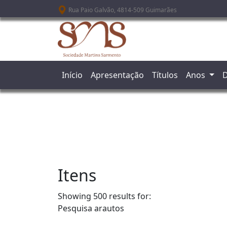
Passar para o conteúdo principal
Rua Paio Galvão, 4814-509 Guimarães
Início
Apresentação
Títulos
Anos
D
Itens
Showing 500 results for:
Pesquisa
arautos