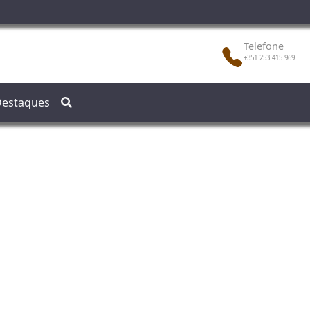
Telefone
+351 253 415 969
estaques