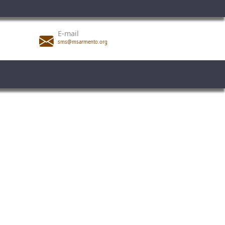
E-mail
sms@msarmento.org