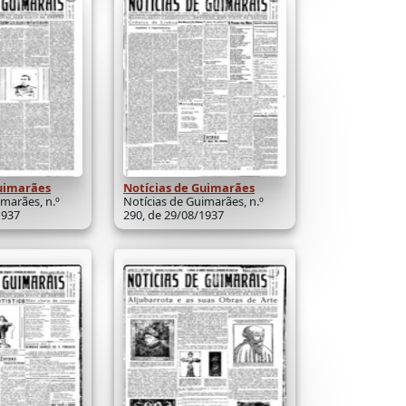
Guimarães
Notícias de Guimarães
imarães, n.º
Notícias de Guimarães, n.º
1937
290, de 29/08/1937