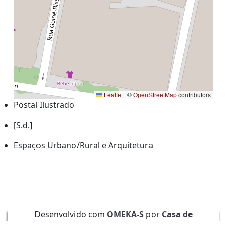
Leaflet
|
©
OpenStreetMap
contributors
Postal Ilustrado
[S.d.]
Espaços Urbano/Rural e Arquitetura
Desenvolvido com
OMEKA-S
por
Casa de
Sarmento
e
WEBES
| ©
2026