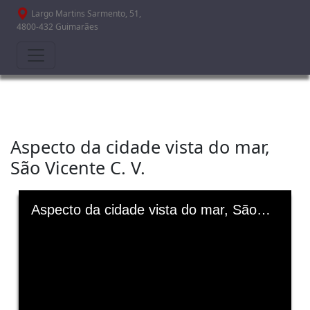
Passar para o conteúdo principal
Largo Martins Sarmento, 51,
4800-432 Guimarães
Aspecto da cidade vista do mar,
São Vicente C. V.
Skip to downloads and alternative formats
Media Viewer
Aspecto da cidade vista do mar, São Vicente C. V.