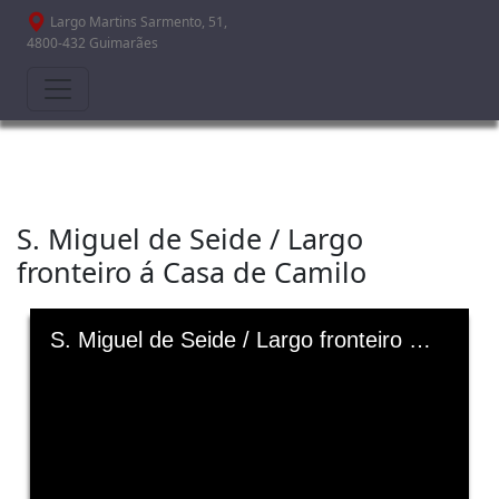
Passar para o conteúdo principal
Largo Martins Sarmento, 51,
4800-432 Guimarães
S. Miguel de Seide / Largo
fronteiro á Casa de Camilo
Skip to downloads and alternative formats
Media Viewer
S. Miguel de Seide / Largo fronteiro á Casa de Camilo