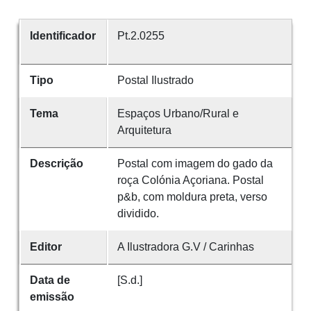
Identificador
Pt.2.0255
Tipo
Postal Ilustrado
Tema
Espaços Urbano/Rural e
Arquitetura
Descrição
Postal com imagem do gado da
roça Colónia Açoriana. Postal
p&b, com moldura preta, verso
dividido.
Editor
A Ilustradora G.V / Carinhas
Data de
[S.d.]
emissão