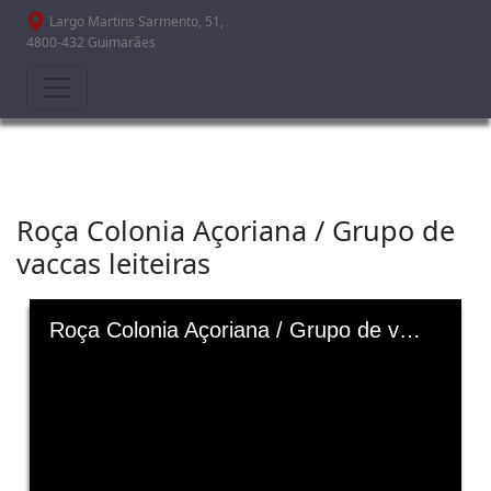
Passar para o conteúdo principal
Largo Martins Sarmento, 51,
4800-432 Guimarães
Roça Colonia Açoriana / Grupo de
vaccas leiteiras
Skip to downloads and alternative formats
Media Viewer
Roça Colonia Açoriana / Grupo de vaccas leiteiras